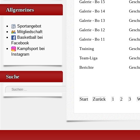
Galerie - Bo 15
Geschr
Allgemeines
Galerie - Bo 14
Geschr
Galerie - Bo 13
Geschr
Sportangebot
Galerie - Bo 12
Geschr
Mitgliedschaft
Basketball bei
Galerie - Bo 11
Geschr
Facebook
Kampfsport bei
Training
Geschr
Instagram
Team-Liga
Geschr
Berichte
Geschr
Suche
Start
Zurück
1
2
3
W