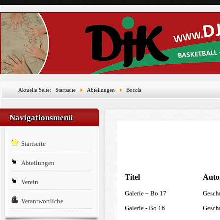
Aktuelle Seite:
Startseite
Abteilungen
Boccia
Navigationsmenü
Startseite
Abteilungen
Titel
Auto
Verein
Galerie – Bo 17
Geschr
Verantwortliche
Galerie - Bo 16
Geschr