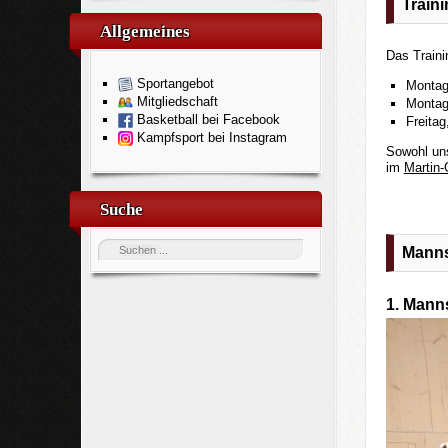
Train
Allgemeines
Das Traini
Sportangebot
Montag
Mitgliedschaft
Montag
Basketball bei Facebook
Freita
Kampfsport bei Instagram
Sowohl uns
im
Martin
Suche
Manns
1. Mann