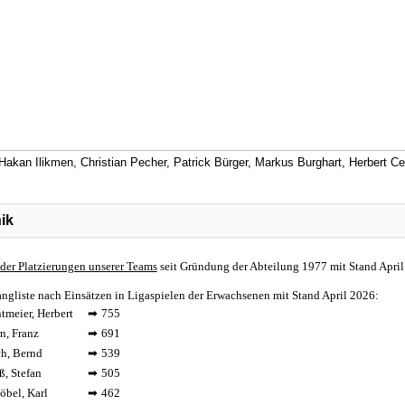
 Hakan Ilikmen, Christian Pecher, Patrick Bürger, Markus Burghart, Herbert Cen
ik
 der Platzierungen unserer Teams
seit Gründung der Abteilung 1977 mit Stand Apri
ngliste nach Einsätzen in Ligaspielen der Erwachsenen mit Stand April 2026:
tmeier, Herbert
➡
755
n, Franz
➡
691
h, Bernd
➡
539
ß, Stefan
➡
505
öbel, Karl
➡
462