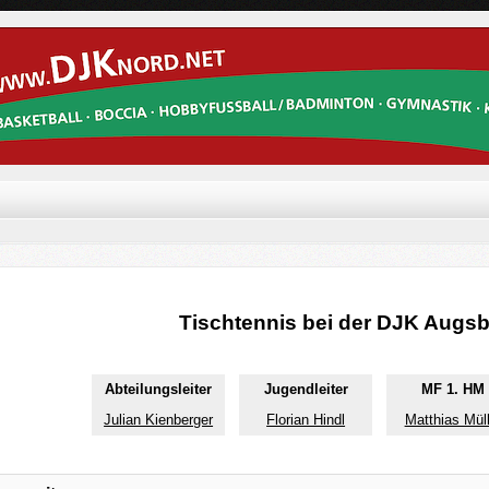
Tischtennis bei der DJK Augs
________________
________________
____________
Abteilungsleiter
Jugendleiter
MF 1. HM
Julian Kienberger
Florian Hindl
Matthias Müll