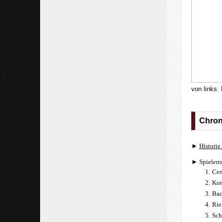
von links:
Chron
►
Historie
► Spielerra
__
1.
Cen
2.
Kor
3.
Bac
4.
Rie
5.
Sch