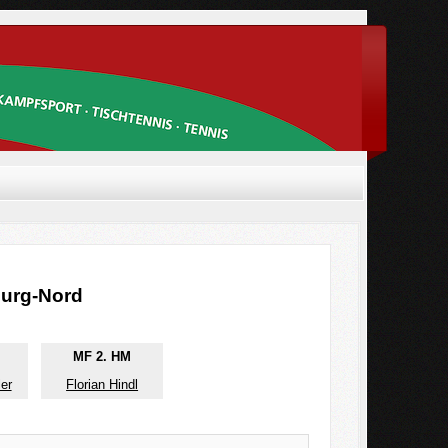
burg-Nord
____
________________
MF 2. HM
er
Florian Hindl