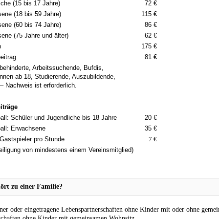
iche (15 bis 17 Jahre)
72 €
ene (18 bis 59 Jahre)
115 €
ene (60 bis 74 Jahre)
86 €
ene (75 Jahre und älter)
62 €
n
175 €
eitrag
81 €
behinderte, Arbeitssuchende, Bufdis,
innen ab 18, Studierende, Auszubildende,
 – Nachweis ist erforderlich.
iträge
all: Schüler und Jugendliche bis 18 Jahre
20 €
ball: Erwachsene
35 €
 Gastspieler pro Stunde
7 €
eiligung von mindestens einem Vereinsmitglied)
ört zu einer Familie?
ner oder eingetragene Lebenspartnerschaften ohne Kinder mit oder ohne geme
schaften ohne Kinder mit gemeinsamen Wohnsitz