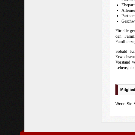
Ehepart
Alleine
Partner
Geschwi
Für alle ge
den Famil
Familienzug
Sobald Ki
Erwachsene
Vorstand v
Lebensjahr 
_
Mitglie
Wenn Sie M